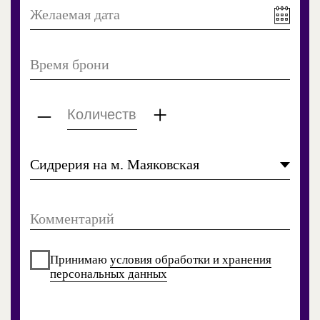
До встречи
в наших
ресторанах
Контакты
Адрес:
Москва, Благовещенский
переулок, 5