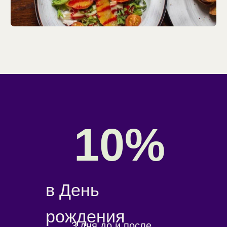
Заполните анкету в одном из
ресторанов и получайте скидку
до 20%!
Бронируйте
столик
заранее
Если вы планируете посетить нас
с маленьким ребенком или
домашним животным, укажите это
в комментариях