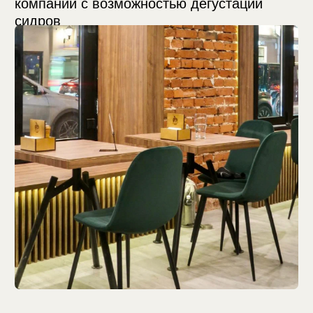
10%
в День
рождения
3 дня до и после
Или дополнительные +5%
скидки к карте, если она уже
10% и более!
ЗАБРОНИРОВАТЬ СТОЛ