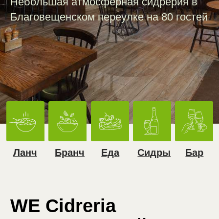
Ланч
Бранч
Еда
Сидры
Бар
WE Cidreria
на Маяковской —
атмосферный бар
в центре Москвы
с самым большим
выбором сидра
в России
Два зала вмещают до 95 гостей,
создавая идеальные условия для
душевных встреч, дружеских
посиделок и небольших мероприятий