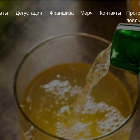
аты
Дегустации
Франшиза
Мерч
Контакты
Прог
лояль