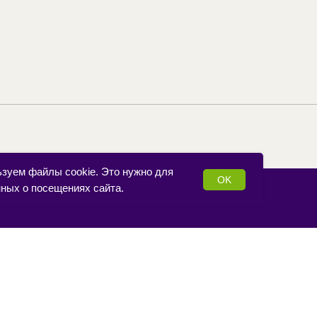
ьзуем файлы cookie. Это нужно для
OK
нных о посещениях сайта.
Меню
Для
клиентов
О
Дегустации
нас
Подарочные
Вакансии
сертификаты
Мерч
Франшиза