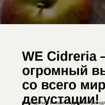
WE Cidreria 
огромный в
со всего ми
дегустации!
Еженедельно в наших сидрериях проводя