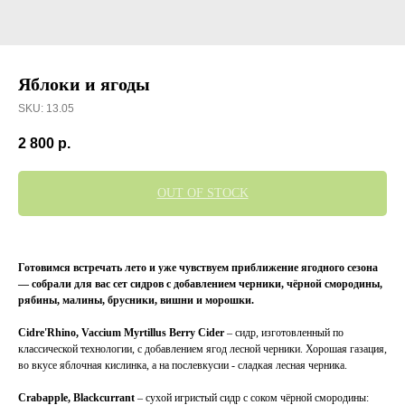
Яблоки и ягоды
SKU:
13.05
2 800
р.
OUT OF STOCK
Готовимся встречать лето и уже чувствуем приближение ягодного сезона
— собрали для вас сет сидров с добавлением черники, чёрной смородины,
рябины, малины, брусники, вишни и морошки.
Cidre'Rhino, Vaccium Myrtillus Berry Cider
– сидр, изготовленный по
классической технологии, с добавлением ягод лесной черники. Хорошая газация,
во вкусе яблочная кислинка, а на послевкусии - сладкая лесная черника.
Crabapple, Blackcurrant
– сухой игристый сидр с соком чёрной смородины: