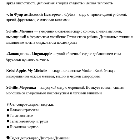
яркая кислотность, деликатная ягодная сладость и лёгкая терпкость.
«Ля Фуар де Нижний Новгород», «Руби»
– сидр с черноплодной рябиной:
яркий, фруктовый, с мягкими танинами.
Sólville, Малина
— умеренно кислотный сидр с сочной, спелой малиной,
выращенной в фермерском хозяйстве Гатчинского района. Деликатные танины и
малиновые ноты в сладковатом послевкусии.
«Заповедник», Lingonapple
– сухой яблочный сидр с добавлением сока
брусники прямого отжима.
Rebel Apple, My Michelle
— сидр в стилистике Modern Rosé: бленд с
мацерацией на кожице малины, вишни и чёрной смородины.
Sólville,
Морошка
– полусухой сидр с морошкой. Во вкусе сочная, спелая
морошка со сладковатым послевкусием и легкими танинами.
🍴Сет сопровождают закуски:
⏺Палочки гриссини
⏺Тапас конкассе
⏺Тапас камамбер и груша
⏺Пикантная чоризо
🗣
Ведёт дегустацию Дмитрий Демишин