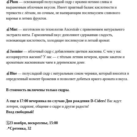
🍎
Plum
— освежающий полусладкий сидр с яркими нотами сливы и
выраженным яблочным вкусом. Имеет приятный баланс кислотности и
терпкости с лёгким, но сочным, не выпирающим послевкусием сливового
варенья и летних фруктов.
🍎
Mint
— изготовлен по технологии Ancestrale с применением натурального
экстракта мяты. Гармоничный вкус дополняют сдержанная сладость,
освежающая кислотность, холодящее послевкусие и легкий аромат.
🍎
Jasmine
— яблочный сидр с добавлением цветков жасмина. С чем у вас
ассоциируется жасмин? У нас — с тёплым летним вечером, ярким закатом и
ароматным жасминовым чаем в деревенском доме.
🍎
Blue
— полусладкий сидр с натуральным соком черники, который вносится в
определенный момент брожения и позволяет добиться яркого аромата и вкуса.
В стоимость включены только сидры.
А еще в 17:00 вечеринка по случаю Дня рождения D-Ciders!
Вас ждут:
лотерея, сидрпонг, общение о сидре и другие радости!
Вход свободный!
🗓
23 ноября, воскресенье, 15:00
📍
Сретенка, 32