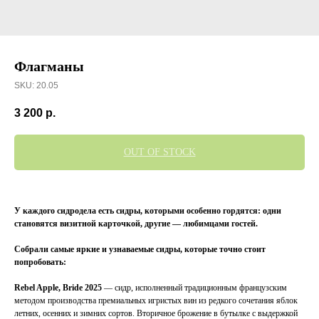
Флагманы
SKU:
20.05
3 200
р.
OUT OF STOCK
У каждого сидродела есть сидры, которыми особенно гордятся: одни
становятся визитной карточкой, другие — любимцами гостей.
Собрали самые яркие и узнаваемые сидры, которые точно стоит
попробовать:
Rebel Apple, Bride 2025
— сидр, исполненный традиционным французским
методом производства премиальных игристых вин из редкого сочетания яблок
летних, осенних и зимних сортов. Вторичное брожение в бутылке с выдержкой