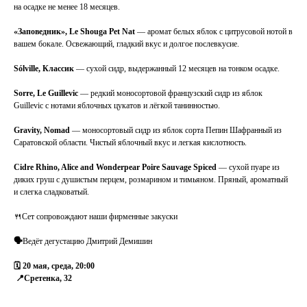
на осадке не менее 18 месяцев.
«Заповедник», Le Shouga Pet Nat
— аромат белых яблок с цитрусовой нотой в
вашем бокале. Освежающий, гладкий вкус и долгое послевкусие.
Sólville, Классик
— сухой сидр, выдержанный 12 месяцев на тонком осадке.
Sorre, Le Guillevic
— редкий моносортовой французский сидр из яблок
Guillevic с нотами яблочных цукатов и лёгкой танинностью.
Gravity, Nomad
— моносортовый сидр из яблок сорта Пепин Шафранный из
Саратовской области. Чистый яблочный вкус и легкая кислотность.
Cidre Rhino, Alice and Wonderpear Poire Sauvage Spiced
— сухой пуаре из
диких груш с душистым перцем, розмарином и тимьяном. Пряный, ароматный
и слегка сладковатый.
🍴Сет сопровождают наши фирменные закуски
🗣
Ведёт дегустацию Дмитрий Демишин
🗓 20 мая, среда, 20:00
📍Сретенка, 32